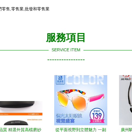
零售,零售業,批發和零售業
服務項目
SERVICE ITEM
----------------
品質 精選外貿高檔磨紗
從平面視野到立體魅力 一副
廣州