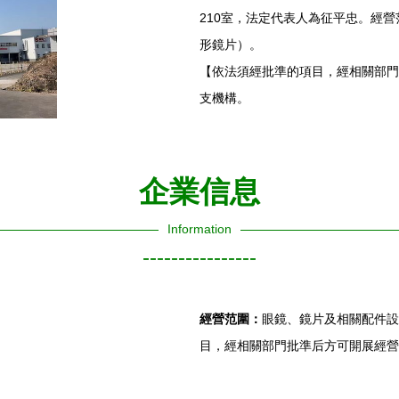
210室，法定代表人為征平忠。經
形鏡片）。
【依法須經批準的項目，經相關部門
支機構。
企業信息
Information
----------------
經營范圍：
眼鏡、鏡片及相關配件設
目，經相關部門批準后方可開展經營