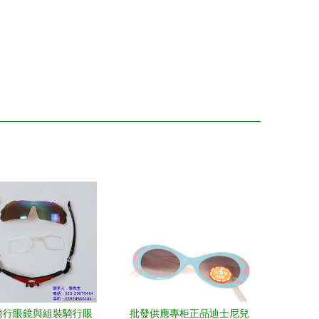
騎行眼鏡與組裝騎行眼
批發供應專柜正品迪士尼兒