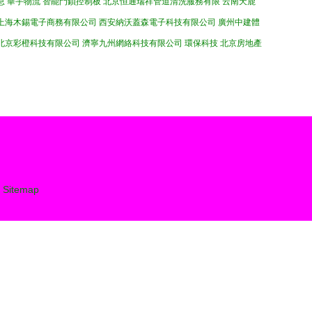
息
華宇物流
智能門鎖控制板
北京恒通瑞祥管道清洗服務有限
云南天鹿
上海木錫電子商務有限公司
西安納沃蓋森電子科技有限公司
廣州中建體
北京彩橙科技有限公司
濟寧九州網絡科技有限公司
環保科技
北京房地產
有
Sitemap