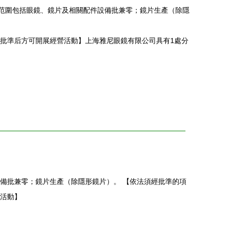
營范圍包括眼鏡、鏡片及相關配件設備批兼零；鏡片生產（除隱
批準后方可開展經營活動】上海雅尼眼鏡有限公司具有1處分
備批兼零；鏡片生產（除隱形鏡片）。 【依法須經批準的項
活動】