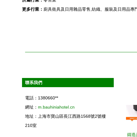
更多行業：
廚具衛具及日用雜品零售,紡織、服裝及日用品專門
聯系我們
電話：1380660**
網址：
m.bauhiniahotel.cn
地址：上海市寶山區長江西路1568號2號樓
210室
鑄造