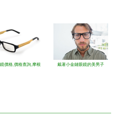
 驢騎戶外用品的品質
童太陽鏡 防紫外線與品牌魅
之選
力并重
鏡價格,價格查詢,摩根
戴著小金鏈眼鏡的美男子
么樣 180 240元的商
1比購返利網摩根眼鏡比
價