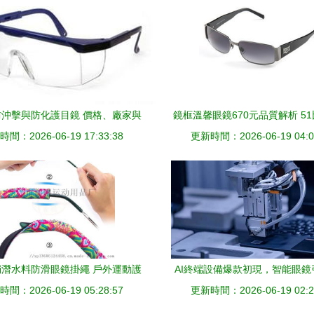
沖擊與防化護目鏡 價格、廠家與
鏡框溫馨眼鏡670元品質解析 5
間：2026-06-19 17:33:38
圖片指南
更新時間：2026-06-19 04:0
網比價攻略與真實體驗
潛水料防滑眼鏡掛繩 戶外運動護
AI終端設備爆款初現，智能眼鏡
器，源自東莞市鑫鵬運動用品廠
間：2026-06-19 05:28:57
更新時間：2026-06-19 02:2
巨頭多品類業務收獲期