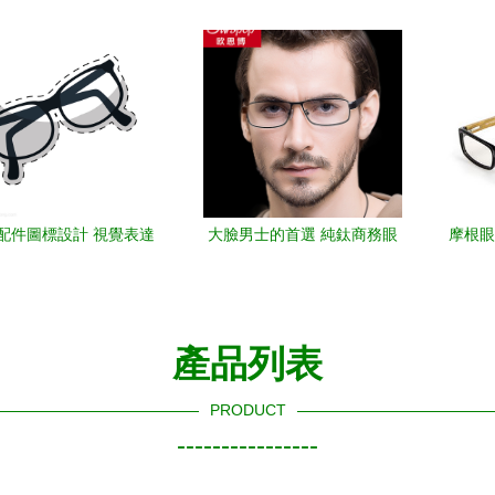
皮拉鏈眼鏡盒的精湛工藝
時尚眼鏡的效果圖如何驚艷
鏡優選
與價格分析
登場
配件圖標設計 視覺表達
大臉男士的首選 純鈦商務眼
摩根眼
與功能的融合
鏡框選購指南
眼鏡怎
品 5
產品列表
PRODUCT
----------------