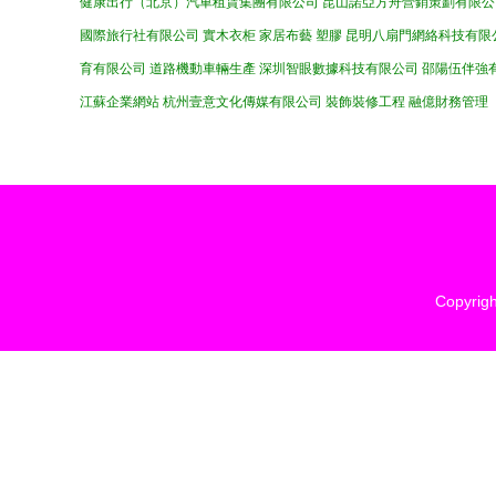
健康出行（北京）汽車租賃集團有限公司
昆山諾亞方舟營銷策劃有限公
國際旅行社有限公司
實木衣柜
家居布藝
塑膠
昆明八扇門網絡科技有限
育有限公司
道路機動車輛生產
深圳智眼數據科技有限公司
邵陽伍伴強
江蘇企業網站
杭州壹意文化傳媒有限公司
裝飾裝修工程
融億財務管理
Copyrig