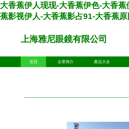
大香蕉伊人现现-大香蕉伊色-大香蕉
蕉影视伊人-大香蕉影占91-大香蕉
上海雅尼眼鏡有限公司
首頁
企業簡介
產品大全