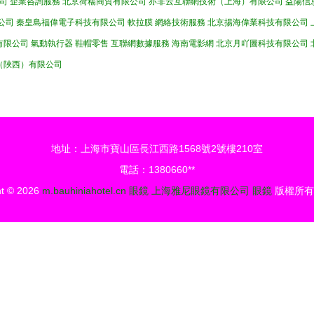
司
企業咨詢服務
北京荷糯商貿有限公司
亦非云互聯網技術（上海）有限公司
益陽信
公司
秦皇島福偉電子科技有限公司
軟拉膜
網絡技術服務
北京揚海偉業科技有限公司
有限公司
氣動執行器
鞋帽零售
互聯網數據服務
海南電影網
北京月吖圖科技有限公司
（陜西）有限公司
地址：上海市寶山區長江西路1568號2號樓210室
電話：1380660**
ht © 2026
m.bauhiniahotel.cn
眼鏡
上海雅尼眼鏡有限公司
眼鏡
版權所